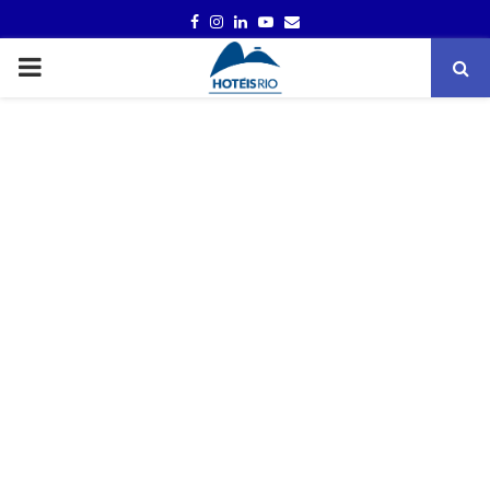
FACEBOOK
INSTAGRAM
LINKEDIN
YOUTUBE
EMAIL
PRIMARY
MENU