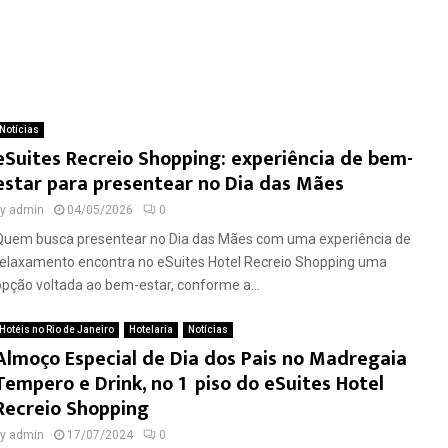
Notícias
eSuites Recreio Shopping: experiência de bem-
estar para presentear no Dia das Mães
by
admin
04/05/2026
0
Quem busca presentear no Dia das Mães com uma experiência de
relaxamento encontra no eSuites Hotel Recreio Shopping uma
opção voltada ao bem-estar, conforme a...
Hotéis no Rio de Janeiro
Hotelaria
Notícias
Almoço Especial de Dia dos Pais no Madregaia
Tempero e Drink, no 1º piso do eSuites Hotel
Recreio Shopping
by
admin
17/07/2024
0