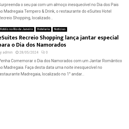
Surpreenda o seu pai com um almoço inesquecível no Dia dos Pais
no Madregaia Tempero & Drink, o restaurante do eSuites Hotel
Recreio Shopping, localizado...
Hotéis no Rio de Janeiro
Hotelaria
Notícias
eSuites Recreio Shopping lança jantar especial
para o Dia dos Namorados
by
admin
28/05/2024
0
Venha Comemorar o Dia dos Namorados com um Jantar Romântico
no Madregaia. Faça desta data uma noite inesquecível no
restaurante Madregaia, localizado no 1° andar...