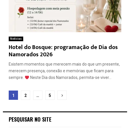
Notícias
Hotel do Bosque: programação de Dia dos
Namorados 2026
Existem momentos que merecem mais do que um presente,
merecem presença, conexão e memórias que ficam para
sempre.
Neste Dia dos Namorados, permita-se viver...
Paginação
1
2
…
5
de
posts
PESQUISAR NO SITE