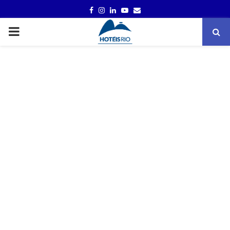
FACEBOOK
INSTAGRAM
LINKEDIN
YOUTUBE
EMAIL
PRIMARY
MENU