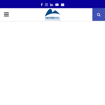
FACEBOOK
INSTAGRAM
LINKEDIN
YOUTUBE
EMAIL
PRIMARY
MENU