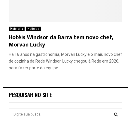
Hotelaria
Notícias
Hotéis Windsor da Barra tem novo chef,
Morvan Lucky
Há 16 anos na gastronomia, Morvan Lucky é o mais novo chef
de cozinha da Rede Windsor. Lucky chegou à Rede em 2020,
para fazer parte da equipe...
PESQUISAR NO SITE
S
e
a
S
r