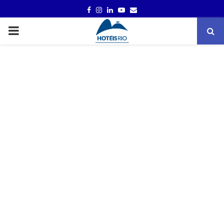
FACEBOOK
INSTAGRAM
LINKEDIN
YOUTUBE
EMAIL
PRIMARY
MENU