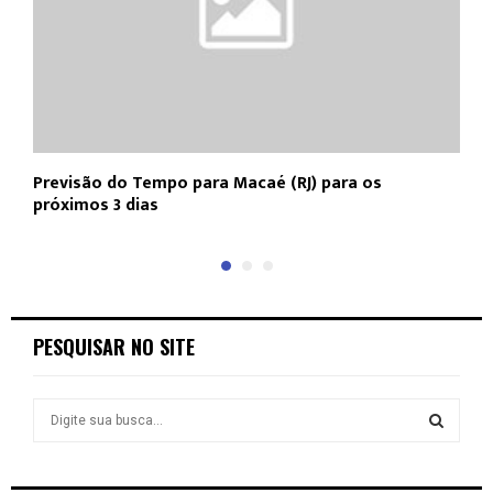
Previsão do Tempo para Macaé (RJ) para os
P
próximos 3 dias
(
PESQUISAR NO SITE
S
e
a
S
r