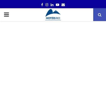
FACEBOOK
INSTAGRAM
LINKEDIN
YOUTUBE
EMAIL
PRIMARY
MENU