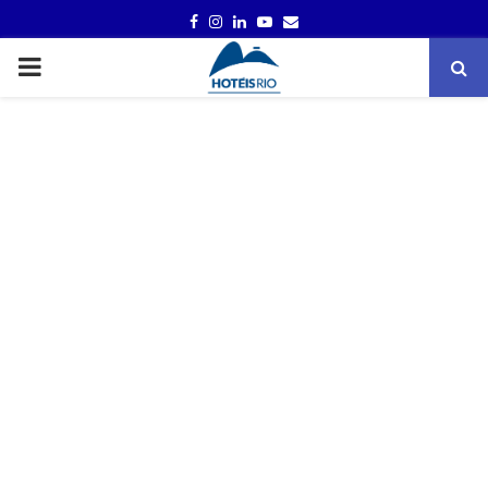
FACEBOOK
INSTAGRAM
LINKEDIN
YOUTUBE
EMAIL
PRIMARY
MENU