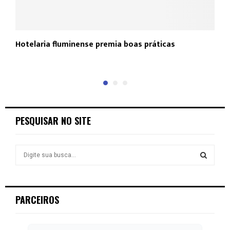
Hotelaria fluminense premia boas práticas
T
p
PESQUISAR NO SITE
S
e
a
S
r
c
E
PARCEIROS
h
f
A
o