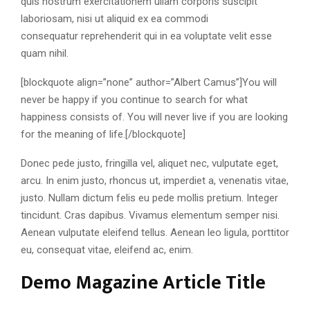
quis nostrum exercitationem ullam corporis suscipit
laboriosam, nisi ut aliquid ex ea commodi
consequatur reprehenderit qui in ea voluptate velit esse
quam nihil.
[blockquote align=”none” author=”Albert Camus”]
You will
never be happy if you continue to search for what
happiness consists of. You will never live if you are looking
for the meaning of life.
[/blockquote]
Donec pede justo, fringilla vel, aliquet nec, vulputate eget,
arcu. In enim justo, rhoncus ut, imperdiet a, venenatis vitae,
justo. Nullam dictum felis eu pede mollis pretium. Integer
tincidunt. Cras dapibus. Vivamus elementum semper nisi.
Aenean vulputate eleifend tellus. Aenean leo ligula, porttitor
eu, consequat vitae, eleifend ac, enim.
Demo Magazine Article Title