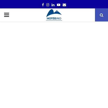
FACEBOOK
INSTAGRAM
LINKEDIN
YOUTUBE
EMAIL
PRIMARY
MENU