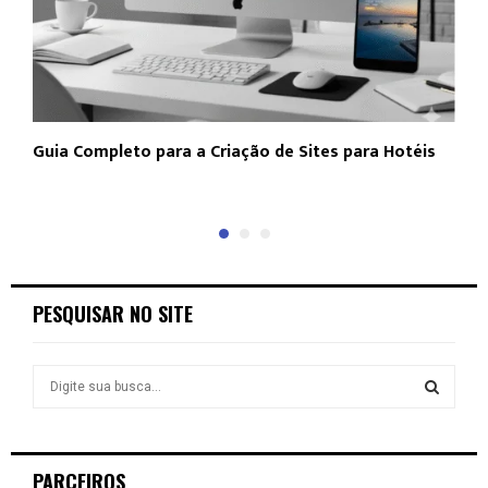
Guia Completo para a Criação de Sites para Hotéis
N
a
PESQUISAR NO SITE
S
e
a
S
r
c
E
PARCEIROS