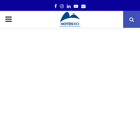
FACEBOOK
INSTAGRAM
LINKEDIN
YOUTUBE
EMAIL
PRIMARY
MENU