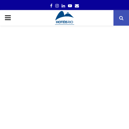
FACEBOOK
INSTAGRAM
LINKEDIN
YOUTUBE
EMAIL
PRIMARY
MENU