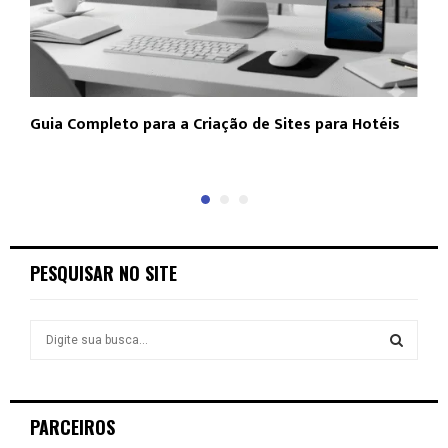
Guia Completo para a Criação de Sites para Hotéis
N
a
PESQUISAR NO SITE
S
e
a
S
r
c
E
PARCEIROS
h