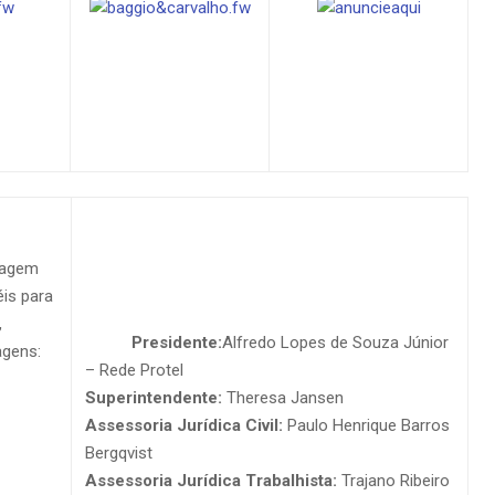
EXPEDIENTE
dagem
O informativo HOTÉIS RIO Online traz quinzenalmente
éis para
notícias sobre o mercado hoteleiro do Rio de
,
Presidente:
Alfredo Lopes de Souza Júnior
Janeiro
agens:
– Rede Protel
Superintendente:
Theresa Jansen
Assessoria Jurídica Civil:
Paulo Henrique Barros
Bergqvist
Assessoria Jurídica Trabalhista:
Trajano Ribeiro