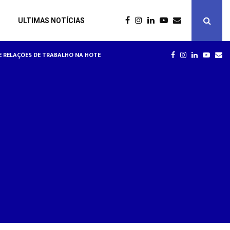
ULTIMAS NOTÍCIAS
RE RELAÇÕES DE TRABALHO NA HOTELARIA
HOTÉIS
FACEBOOK
INSTAGRAM
LINKEDIN
YOUT
EM