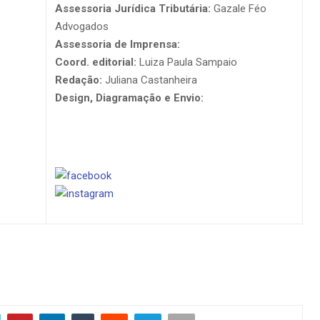
Assessoria Jurídica Tributária:
Gazale Féo
Advogados
Assessoria de Imprensa:
Arteiras Comunicação
Coord. editorial:
Luiza Paula Sampaio
Redação:
Juliana Castanheira
Design, Diagramação e Envio:
Tribo de
Comunicação
ACOMPANHE-NOS NAS
REDES SOCIAIS