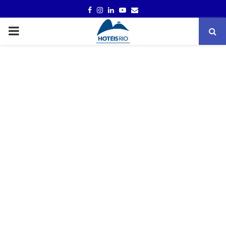
FACEBOOK
INSTAGRAM
LINKEDIN
YOUTUBE
EMAIL
PRIMARY
MENU