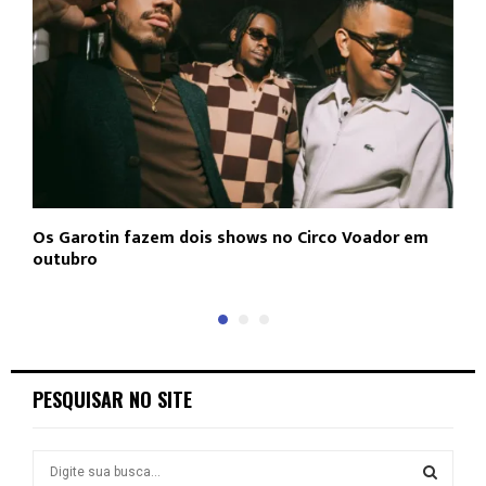
Os Garotin fazem dois shows no Circo Voador em
L
outubro
c
PESQUISAR NO SITE
S
e