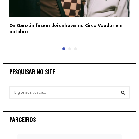
Os Garotin fazem dois shows no Circo Voador em
L
outubro
c
PESQUISAR NO SITE
S
e
a
S
r
c
E
PARCEIROS
h
f
A
o