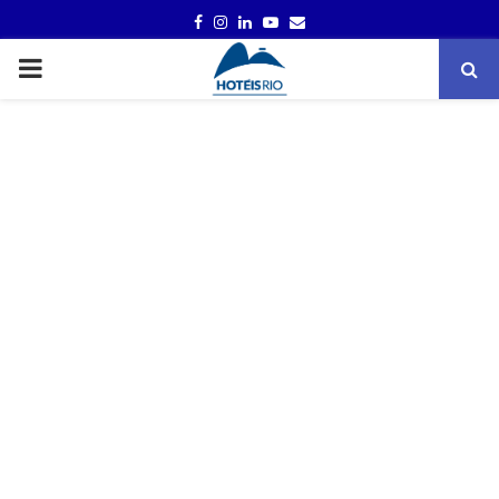
FACEBOOK
INSTAGRAM
LINKEDIN
YOUTUBE
EMAIL
PRIMARY
MENU