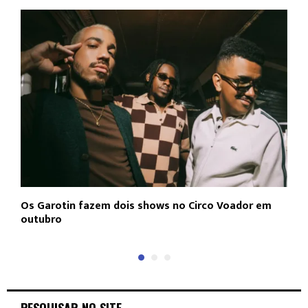
Os Garotin fazem dois shows no Circo Voador em
L
outubro
c