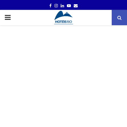
FACEBOOK
INSTAGRAM
LINKEDIN
YOUTUBE
EMAIL
PRIMARY
MENU