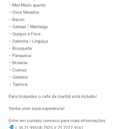
– Mini Misto quente
– Ovos Mexidos
– Bacon
– Geleias / Manteiga
– Queijos e Frios
– Salsicha / Linguiça
– Brusqueta
– Panqueca
– Brownie
– Cuscuz
– Gelatina
– Tapioca
Para hóspedes o café da manhã está incluído!
Venha viver essa experiência!
Entre em contato conosco para mais informações:⠀
+ 55 21 99518-7525 // 21 2227-9161