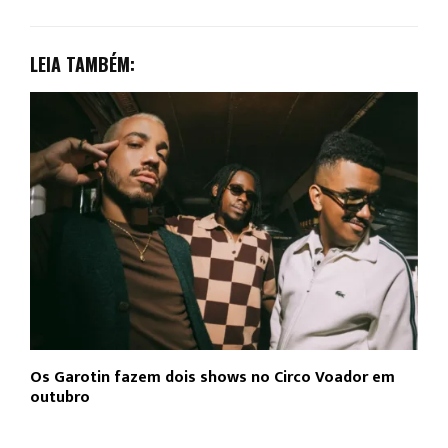
LEIA TAMBÉM:
Os Garotin fazem dois shows no Circo Voador em
L
outubro
c