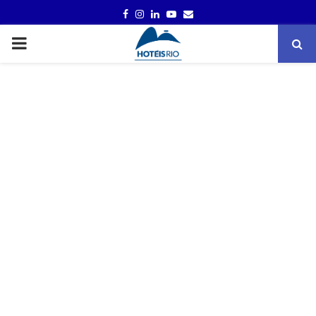
FACEBOOK
INSTAGRAM
LINKEDIN
YOUTUBE
EMAIL
PRIMARY
MENU