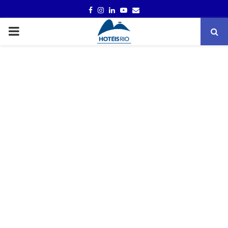
FACEBOOK
INSTAGRAM
LINKEDIN
YOUTUBE
EMAIL
PRIMARY
MENU