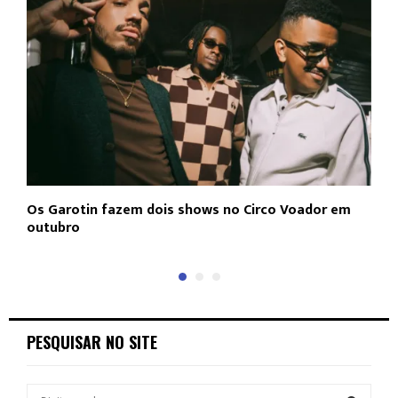
Os Garotin fazem dois shows no Circo Voador em
L
outubro
c
PESQUISAR NO SITE
S