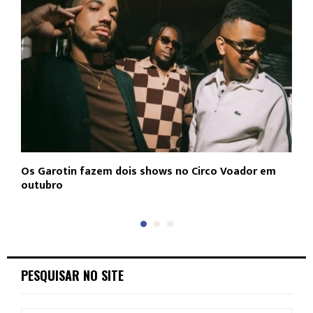
Os Garotin fazem dois shows no Circo Voador em
L
outubro
c
PESQUISAR NO SITE