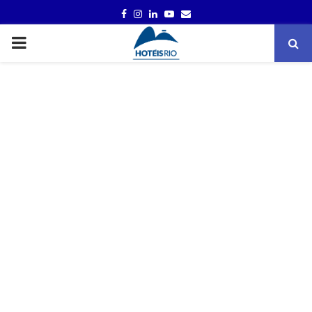
FACEBOOK
INSTAGRAM
LINKEDIN
YOUTUBE
EMAIL
PRIMARY
MENU