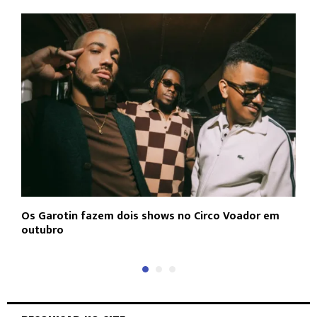
Os Garotin fazem dois shows no Circo Voador em
L
outubro
c