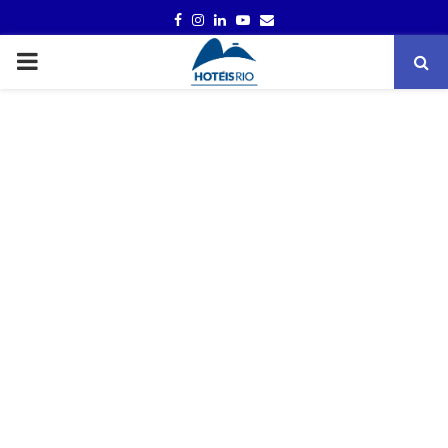
FACEBOOK
INSTAGRAM
LINKEDIN
YOUTUBE
EMAIL
PRIMARY
MENU