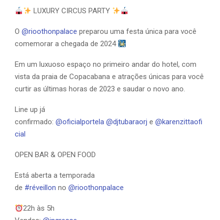
LUXURY CIRCUS PARTY
O
@rioothonpalace
preparou uma festa única para você
comemorar a chegada de 2024
Em um luxuoso espaço no primeiro andar do hotel, com
vista da praia de Copacabana e atrações únicas para você
curtir as últimas horas de 2023 e saudar o novo ano.
Line up já
confirmado:
@oficialportela
@djtubaraorj
e
@karenzittaofi
cial
OPEN BAR & OPEN FOOD
Está aberta a temporada
de
#réveillon
no
@rioothonpalace
22h às 5h