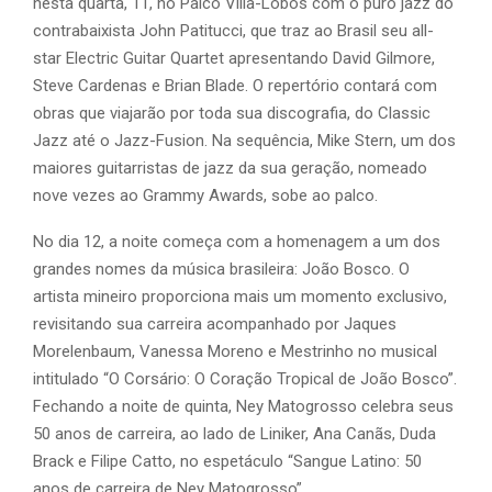
nesta quarta, 11, no Palco Villa-Lobos com o puro jazz do
contrabaixista John Patitucci, que traz ao Brasil seu all-
star Electric Guitar Quartet apresentando David Gilmore,
Steve Cardenas e Brian Blade. O repertório contará com
obras que viajarão por toda sua discografia, do Classic
Jazz até o Jazz-Fusion. Na sequência, Mike Stern, um dos
maiores guitarristas de jazz da sua geração, nomeado
nove vezes ao Grammy Awards, sobe ao palco.
No dia 12, a noite começa com a homenagem a um dos
grandes nomes da música brasileira: João Bosco. O
artista mineiro proporciona mais um momento exclusivo,
revisitando sua carreira acompanhado por Jaques
Morelenbaum, Vanessa Moreno e Mestrinho no musical
intitulado “O Corsário: O Coração Tropical de João Bosco”.
Fechando a noite de quinta, Ney Matogrosso celebra seus
50 anos de carreira, ao lado de Liniker, Ana Canãs, Duda
Brack e Filipe Catto, no espetáculo “Sangue Latino: 50
anos de carreira de Ney Matogrosso”.