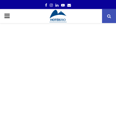
FACEBOOK
INSTAGRAM
LINKEDIN
YOUTUBE
EMAIL
PRIMARY
MENU