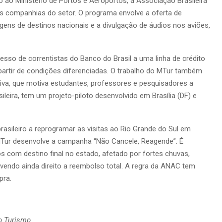
to ao Ministério de Portos e Aeroportos, à Associação Brasileira
s companhias do setor. O programa envolve a oferta de
ens de destinos nacionais e a divulgação de áudios nos aviões,
cesso de correntistas do Banco do Brasil a uma linha de crédito
a partir de condições diferenciadas. O trabalho do MTur também
iativa, que motiva estudantes, professores e pesquisadores a
ileira, tem um projeto-piloto desenvolvido em Brasília (DF) e
brasileiro a reprogramar as visitas ao Rio Grande do Sul em
MTur desenvolve a campanha “Não Cancele, Reagende”. É
s com destino final no estado, afetado por fortes chuvas,
endo ainda direito a reembolso total. A regra da ANAC tem
pra.
o Turismo