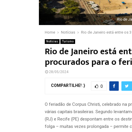
Rio de Ja
Home
Notícias
Rio de Janeiro está entre os 
Notícias
Turismo
Rio de Janeiro está en
procurados para o fer
28/05/2024
COMPARTILHE! :)
0
O feriadão de Corpus Christi, celebrado na 
várias capitais brasileiras. Segundo levanta
(RJ) e Recife (PE) despontam entre os desti
folga – muitas vezes prolongada – permite c