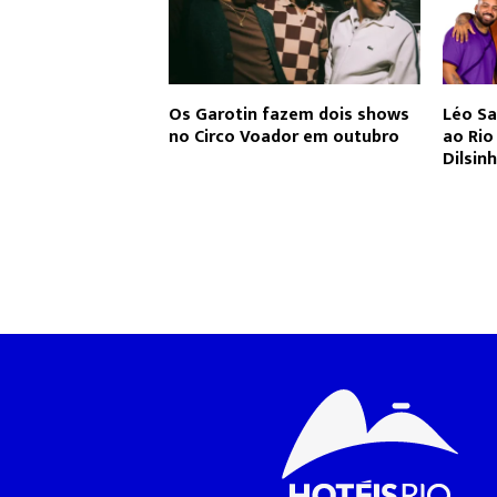
Os Garotin fazem dois shows
Léo Sa
no Circo Voador em outubro
ao Ri
Dilsin