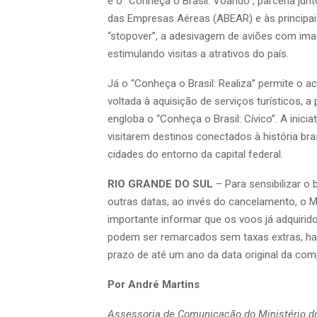
é o “Conheça o Brasil: Voando”, parceria jun
das Empresas Aéreas (ABEAR) e às principai
“stopover”, a adesivagem de aviões com imag
estimulando visitas a atrativos do país.
Já o “Conheça o Brasil: Realiza” permite o a
voltada à aquisição de serviços turísticos, 
engloba o “Conheça o Brasil: Cívico”. A inic
visitarem destinos conectados à história bras
cidades do entorno da capital federal.
RIO GRANDE DO SUL
– Para sensibilizar o 
outras datas, ao invés do cancelamento, o 
importante informar que os voos já adquirido
podem ser remarcados sem taxas extras, hav
prazo de até um ano da data original da com
Por André Martins
Assessoria de Comunicação do Ministério d