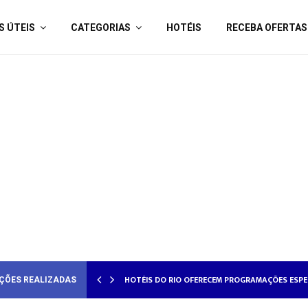
S ÚTEIS
CATEGORIAS
HOTÉIS
RECEBA OFERTAS
AMORADOS
HOTÉISRIO REALIZA CICLO DE SEMINÁRIOS SOB
ÇÕES REALIZADAS