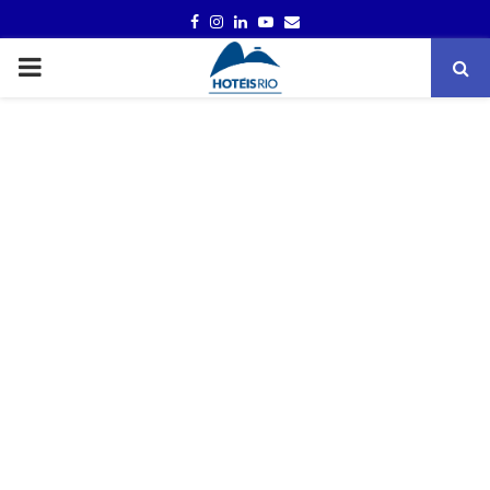
FACEBOOK
INSTAGRAM
LINKEDIN
YOUTUBE
EMAIL
PRIMARY
MENU