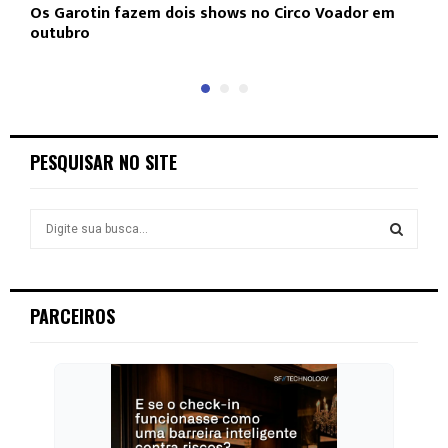
Os Garotin fazem dois shows no Circo Voador em
L
outubro
c
PESQUISAR NO SITE
S
e
a
S
r
c
E
PARCEIROS
h
f
A
o
r
R
:
C