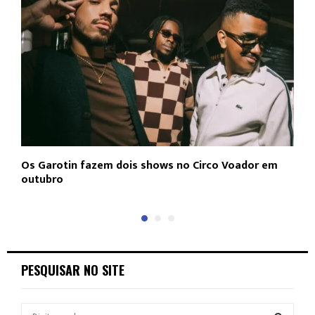
Os Garotin fazem dois shows no Circo Voador em
L
outubro
c
PESQUISAR NO SITE
S