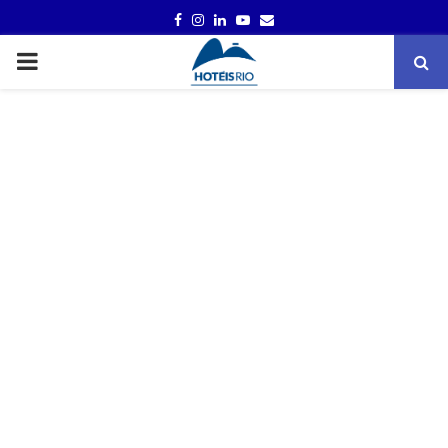
FACEBOOK
INSTAGRAM
LINKEDIN
YOUTUBE
EMAIL
PRIMARY
MENU