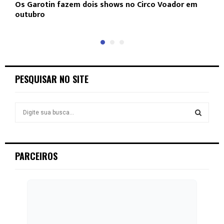
Os Garotin fazem dois shows no Circo Voador em
L
outubro
c
PESQUISAR NO SITE
S
e
a
S
r
c
E
PARCEIROS
h
f
A
o
r
R
:
C