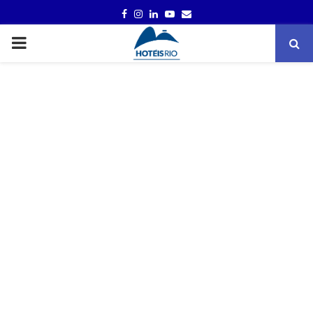
FACEBOOK
INSTAGRAM
LINKEDIN
YOUTUBE
EMAIL
PRIMARY
MENU