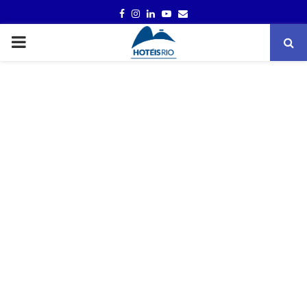
FACEBOOK
INSTAGRAM
LINKEDIN
YOUTUBE
EMAIL
PRIMARY
MENU