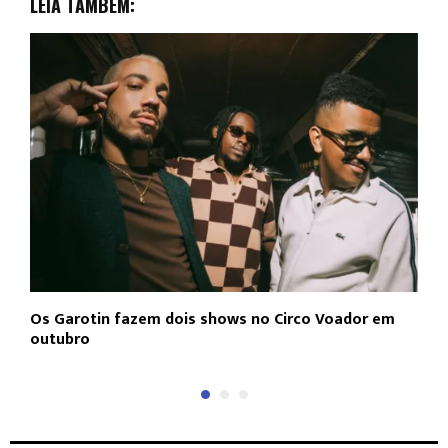
LEIA TAMBÉM:
Os Garotin fazem dois shows no Circo Voador em
L
outubro
c