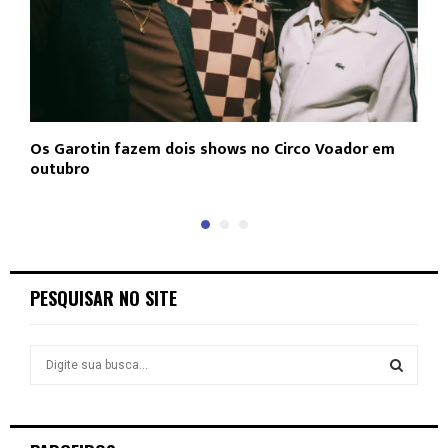
Os Garotin fazem dois shows no Circo Voador em
L
outubro
c
PESQUISAR NO SITE
S
e
a
S
r
c
E