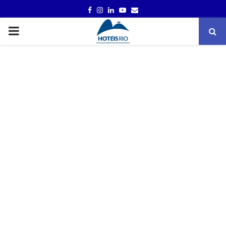
FACEBOOK
INSTAGRAM
LINKEDIN
YOUTUBE
EMAIL
PRIMARY
MENU