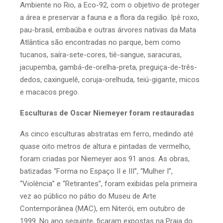
Ambiente no Rio, a Eco-92, com o objetivo de proteger
a área e preservar a fauna e a flora da região. Ipê roxo,
pau-brasil, embaúba e outras árvores nativas da Mata
Atlântica são encontradas no parque, bem como
tucanos, saíra-sete-cores, tiê-sangue, saracuras,
jacupemba, gambá-de-orelha-preta, preguiça-de-três-
dedos, caxinguelê, coruja-orelhuda, teiú-gigante, micos
e macacos prego.
Esculturas de Oscar Niemeyer foram restauradas
As cinco esculturas abstratas em ferro, medindo até
quase oito metros de altura e pintadas de vermelho,
foram criadas por Niemeyer aos 91 anos. As obras,
batizadas “Forma no Espaço II e III”, “Mulher I”,
“Violência” e “Retirantes”, foram exibidas pela primeira
vez ao público no pátio do Museu de Arte
Contemporânea (MAC), em Niterói, em outubro de
1999. No ano seguinte, ficaram expostas na Praia do