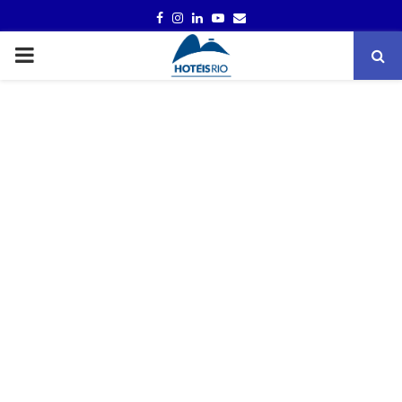
FACEBOOK
INSTAGRAM
LINKEDIN
YOUTUBE
EMAIL
PRIMARY
MENU