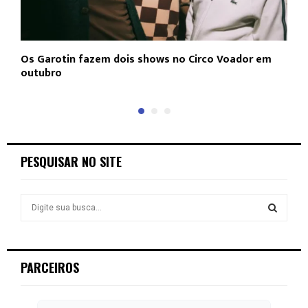
Os Garotin fazem dois shows no Circo Voador em
L
outubro
c
PESQUISAR NO SITE
S
e
a
S
r
c
E
PARCEIROS
h
f
A
o