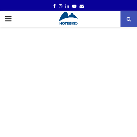
FACEBOOK
INSTAGRAM
LINKEDIN
YOUTUBE
EMAIL
PRIMARY
MENU