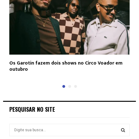
Os Garotin fazem dois shows no Circo Voador em
L
outubro
c
PESQUISAR NO SITE
S
e