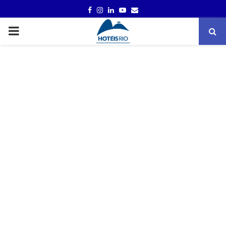
FACEBOOK
INSTAGRAM
LINKEDIN
YOUTUBE
EMAIL
PRIMARY
MENU