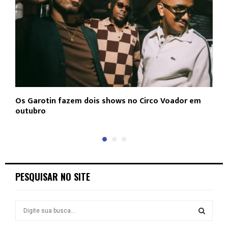
Os Garotin fazem dois shows no Circo Voador em
L
outubro
c
PESQUISAR NO SITE
S
e
a