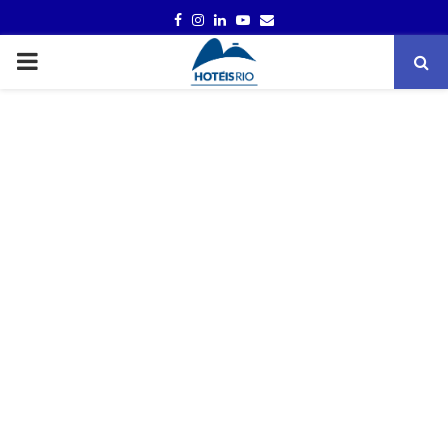
FACEBOOK
INSTAGRAM
LINKEDIN
YOUTUBE
EMAIL
PRIMARY
MENU