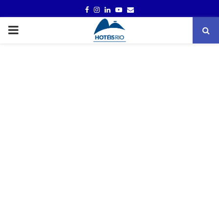
FACEBOOK
INSTAGRAM
LINKEDIN
YOUTUBE
EMAIL
PRIMARY
MENU