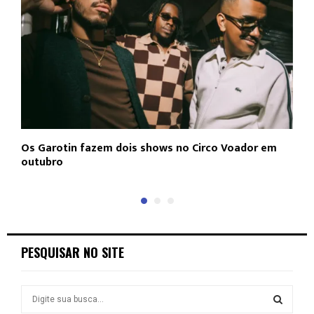
Os Garotin fazem dois shows no Circo Voador em
L
outubro
c
PESQUISAR NO SITE
S
e