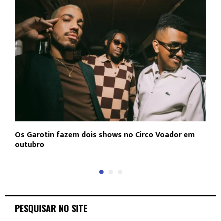
Os Garotin fazem dois shows no Circo Voador em
L
outubro
c
PESQUISAR NO SITE