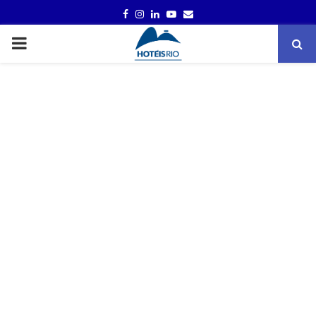
FACEBOOK
INSTAGRAM
LINKEDIN
YOUTUBE
EMAIL
PRIMARY
MENU