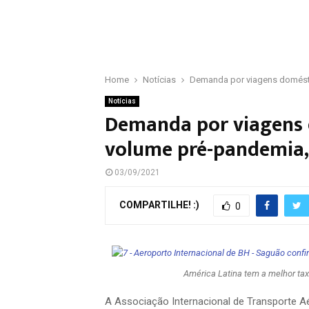
Home
Notícias
Demanda por viagens domésti
Notícias
Demanda por viagens 
volume pré-pandemia,
03/09/2021
COMPARTILHE! :)
0
América Latina tem a melhor ta
A Associação Internacional de Transporte A