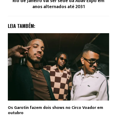
Rio de Janeiro vai ser sede da Abav Expo em
anos alternados até 2031
LEIA TAMBÉM:
Os Garotin fazem dois shows no Circo Voador em
L
outubro
c