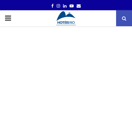
FACEBOOK
INSTAGRAM
LINKEDIN
YOUTUBE
EMAIL
PRIMARY
MENU