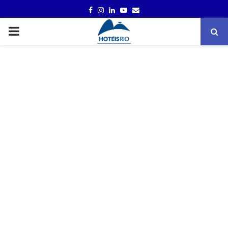
FACEBOOK
INSTAGRAM
LINKEDIN
YOUTUBE
EMAIL
PRIMARY
MENU