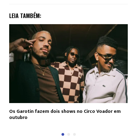
LEIA TAMBÉM:
Os Garotin fazem dois shows no Circo Voador em
L
outubro
c