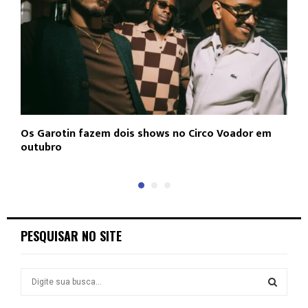
Os Garotin fazem dois shows no Circo Voador em
L
outubro
c
PESQUISAR NO SITE
S
e
a