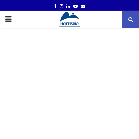
FACEBOOK
INSTAGRAM
LINKEDIN
YOUTUBE
EMAIL
PRIMARY
MENU