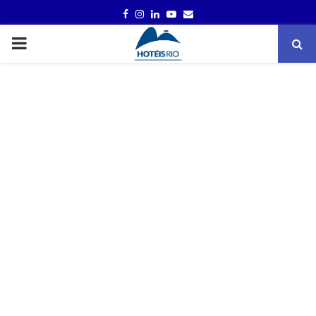
FACEBOOK
INSTAGRAM
LINKEDIN
YOUTUBE
EMAIL
PRIMARY
MENU