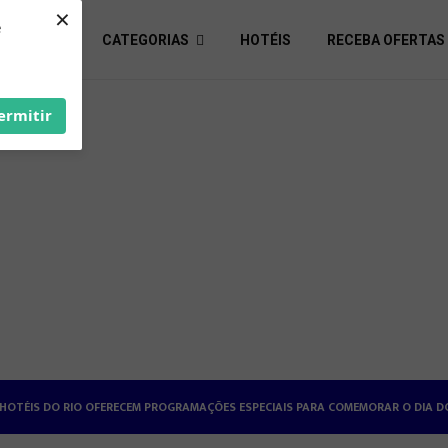
×
e
S ÚTEIS
CATEGORIAS
HOTÉIS
RECEBA OFERTAS
ermitir
HOTÉISRIO REALIZA CICLO DE SEMINÁRIOS SOBRE RELAÇÕES DE TRABALHO NA H