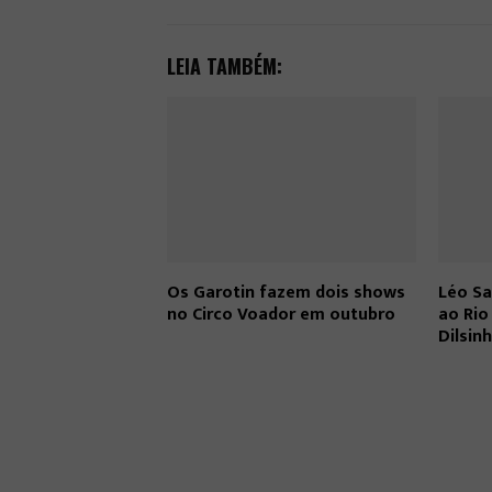
LEIA TAMBÉM:
Os Garotin fazem dois shows
Léo Sa
no Circo Voador em outubro
ao Ri
Dilsin