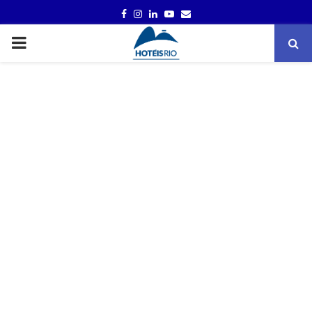
FACEBOOK
INSTAGRAM
LINKEDIN
YOUTUBE
EMAIL
PRIMARY
MENU