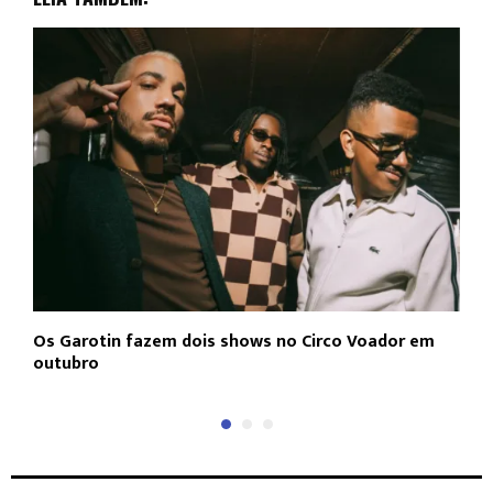
Os Garotin fazem dois shows no Circo Voador em
L
outubro
c