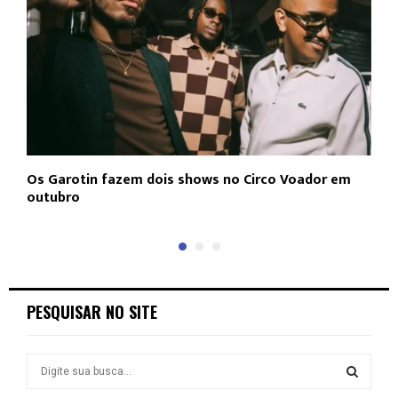
Os Garotin fazem dois shows no Circo Voador em
L
outubro
c
PESQUISAR NO SITE
S
e