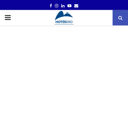
FACEBOOK
INSTAGRAM
LINKEDIN
YOUTUBE
EMAIL
PRIMARY
MENU