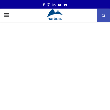
FACEBOOK
INSTAGRAM
LINKEDIN
YOUTUBE
EMAIL
PRIMARY
MENU