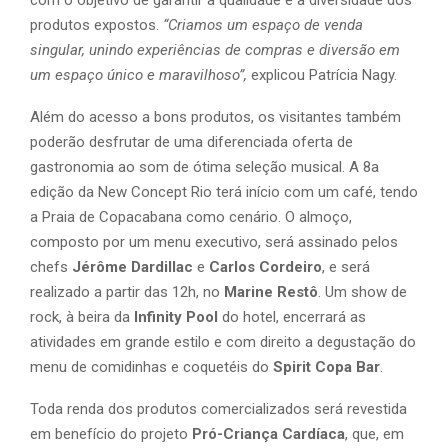
com o objetivo de garantir a qualidade e a diversidade dos
produtos expostos.
“Criamos um espaço de venda
singular, unindo experiências de compras e diversão em
um espaço único e maravilhoso”,
explicou Patrícia Nagy.
Além do acesso a bons produtos, os visitantes também
poderão desfrutar de uma diferenciada oferta de
gastronomia ao som de ótima seleção musical. A 8a
edição da New Concept Rio terá início com um café, tendo
a Praia de Copacabana como cenário. O almoço,
composto por um menu executivo, será assinado pelos
chefs
Jérôme Dardillac
e
Carlos Cordeiro
, e será
realizado a partir das 12h, no
Marine Restô
. Um show de
rock, à beira da
Infinity Pool
do hotel, encerrará as
atividades em grande estilo e com direito a degustação do
menu de comidinhas e coquetéis do
Spirit Copa Bar
.
Toda renda dos produtos comercializados será revestida
em benefício do projeto
Pró-Criança Cardíaca
, que, em