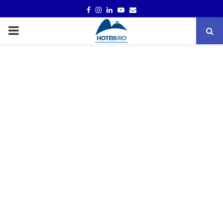
FACEBOOK
INSTAGRAM
LINKEDIN
YOUTUBE
EMAIL
PRIMARY
MENU