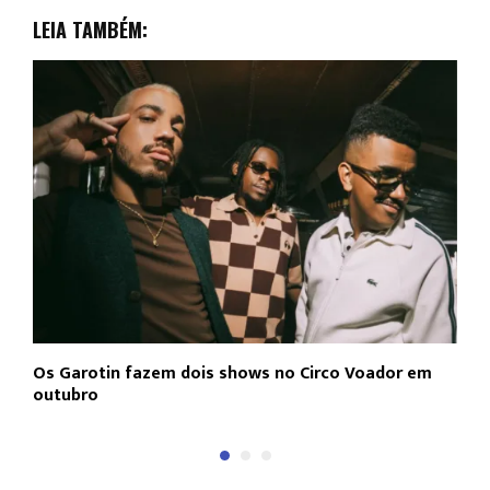
LEIA TAMBÉM:
Os Garotin fazem dois shows no Circo Voador em
L
outubro
c