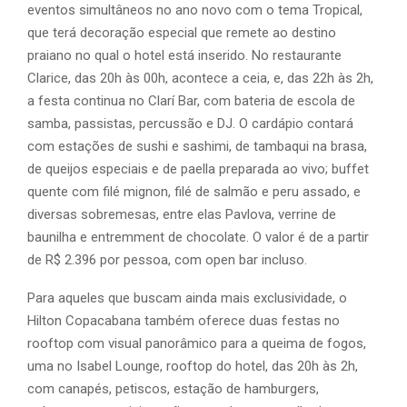
eventos simultâneos no ano novo com o tema Tropical,
que terá decoração especial que remete ao destino
praiano no qual o hotel está inserido. No restaurante
Clarice, das 20h às 00h, acontece a ceia, e, das 22h às 2h,
a festa continua no Clarí Bar, com bateria de escola de
samba, passistas, percussão e DJ. O cardápio contará
com estações de sushi e sashimi, de tambaqui na brasa,
de queijos especiais e de paella preparada ao vivo; buffet
quente com filé mignon, filé de salmão e peru assado, e
diversas sobremesas, entre elas Pavlova, verrine de
baunilha e entremment de chocolate. O valor é de a partir
de R$ 2.396 por pessoa, com open bar incluso.
Para aqueles que buscam ainda mais exclusividade, o
Hilton Copacabana também oferece duas festas no
rooftop com visual panorâmico para a queima de fogos,
uma no Isabel Lounge, rooftop do hotel, das 20h às 2h,
com canapés, petiscos, estação de hamburgers,