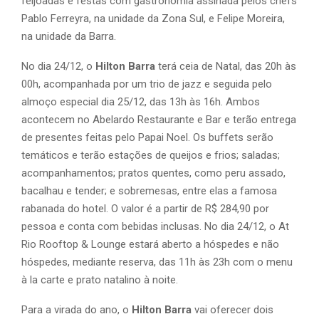
feijoadas e festas com gastronomia assinada pelos chefs
Pablo Ferreyra, na unidade da Zona Sul, e Felipe Moreira,
na unidade da Barra.
No dia 24/12, o
Hilton Barra
terá ceia de Natal, das 20h às
00h, acompanhada por um trio de jazz e seguida pelo
almoço especial dia 25/12, das 13h às 16h. Ambos
acontecem no Abelardo Restaurante e Bar e terão entrega
de presentes feitas pelo Papai Noel. Os buffets serão
temáticos e terão estações de queijos e frios; saladas;
acompanhamentos; pratos quentes, como peru assado,
bacalhau e tender; e sobremesas, entre elas a famosa
rabanada do hotel. O valor é a partir de R$ 284,90 por
pessoa e conta com bebidas inclusas. No dia 24/12, o At
Rio Rooftop & Lounge estará aberto a hóspedes e não
hóspedes, mediante reserva, das 11h às 23h com o menu
à la carte e prato natalino à noite.
Para a virada do ano, o
Hilton Barra
vai oferecer dois