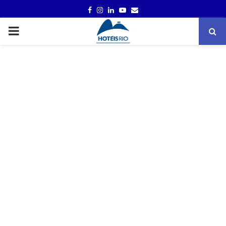
FACEBOOK
INSTAGRAM
LINKEDIN
YOUTUBE
EMAIL
PRIMARY
MENU