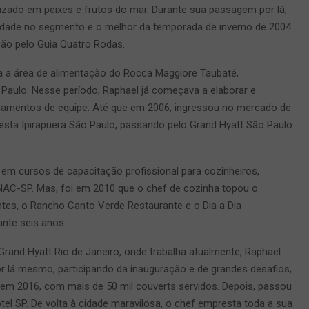
izado em peixes e frutos do mar. Durante sua passagem por lá,
cidade no segmento e o melhor da temporada de inverno de 2004
ção pelo Guia Quatro Rodas.
a a área de alimentação do Rocca Maggiore Taubaté,
Paulo. Nesse período, Raphael já começava a elaborar e
einamentos de equipe. Até que em 2006, ingressou no mercado de
nesta Ipirapuera São Paulo, passando pelo Grand Hyatt São Paulo
 em cursos de capacitação profissional para cozinheiros,
ENAC-SP. Mas, foi em 2010 que o chef de cozinha topou o
ntes, o Rancho Canto Verde Restaurante e o Dia a Dia
ante seis anos
Grand Hyatt Rio de Janeiro, onde trabalha atualmente, Raphael
 lá mesmo, participando da inauguração e de grandes desafios,
em 2016, com mais de 50 mil couverts servidos. Depois, passou
 SP. De volta à cidade maravilosa, o chef empresta toda a sua