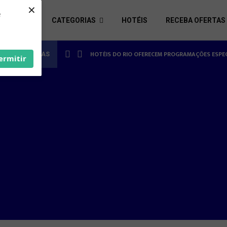
×
e
S ÚTEIS
CATEGORIAS
HOTÉIS
RECEBA OFERTAS
HOTÉISRIO REALIZA CICLO DE SEMINÁRIOS SOB
HOTÉIS DO RIO OFERECEM PROGRAMAÇÕES ES
ES REALIZADAS
ermitir