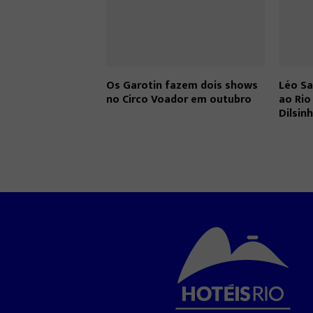
Os Garotin fazem dois shows
Léo Sa
no Circo Voador em outubro
ao Ri
Dilsin