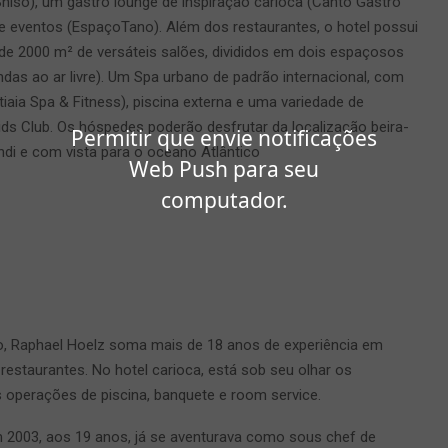
Shiso), um gastro lounge de inspiração carioca (Cantô Gastrô
 eventos (EspaçoTano). Além dos restaurantes, o hotel possui
de 2000 m² de versáteis salões, divididos em dois espaçosos
das ao ar livre). Um Spa urbano de padrão internacional, com
tiaia Spa & Fitness), piscina externa e uma variedade de
Kids Club. Os hóspedes poderão desfrutar da localização beira-
Permitir que envie notificações
di e com vista para o oceano Atlântico
Web Push para seu
computador.
ro, Raphael Hoelz soma mais de 18 anos de experiência em
 restaurantes. No hotel carioca, está sob seu olhar os
 operações de piscina, banquete e room service.
 2003, aos 19 anos, já se aventurava como sous chef de