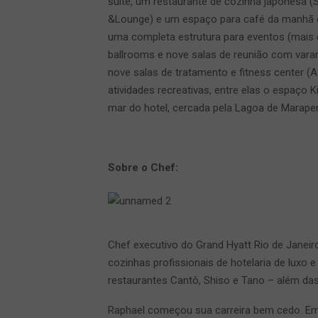
suíte, um restaurante de cozinha japonesa (
&Lounge) e um espaço para café da manhã e
uma completa estrutura para eventos (mais 
ballrooms e nove salas de reunião com varan
nove salas de tratamento e fitness center (A
atividades recreativas, entre elas o espaço 
mar do hotel, cercada pela Lagoa de Marapen
Sobre o Chef:
Chef executivo do Grand Hyatt Rio de Janei
cozinhas profissionais de hotelaria de luxo e
restaurantes Cantô, Shiso e Tano – além das
Raphael começou sua carreira bem cedo. Em