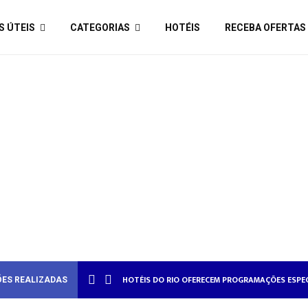
S ÚTEIS
CATEGORIAS
HOTÉIS
RECEBA OFERTAS
MORADOS
HOTÉISRIO REALIZA CICLO DE SEMINÁRIOS SOBR
ES REALIZADAS