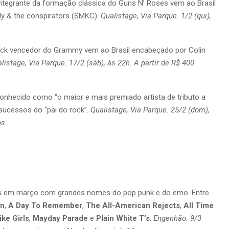
integrante da formação clássica do Guns N’ Roses vem ao Brasil
dy & the conspirators (SMKC).
Qualistage, Via Parque. 1/2 (qui),
rock vencedor do Grammy vem ao Brasil encabeçado por Colin
listage, Via Parque. 17/2 (sáb), às 22h. A partir de R$ 400
onhecido como “o maior e mais premiado artista de tributo a
 sucessos do “pai do rock”.
Qualistage, Via Parque. 25/2 (dom),
os.
país em março com grandes nomes do pop punk e do emo. Entre
an
,
A Day To Remember
,
The All-American Rejects
,
All Time
ike Girls
,
Mayday Parade
e
Plain White T’s
.
Engenhão. 9/3