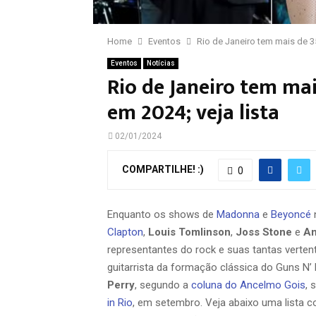
Home
Eventos
Rio de Janeiro tem mais de 3
Eventos
Notícias
Rio de Janeiro tem ma
em 2024; veja lista
02/01/2024
COMPARTILHE! :)
0
Enquanto os shows de
Madonna
e
Beyoncé
Clapton
,
Louis Tomlinson
,
Joss Stone
e
An
representantes do rock e suas tantas verte
guitarrista da formação clássica do Guns N
Perry
, segundo a
coluna do Ancelmo Gois
, 
in Rio
, em setembro. Veja abaixo uma lista co