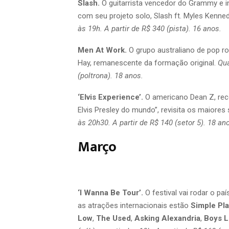
Slash.
O guitarrista vencedor do Grammy e 
com seu projeto solo, Slash ft. Myles Kenne
às 19h. A partir de R$ 340 (pista). 16 anos.
Men At Work.
O grupo australiano de pop 
Hay, remanescente da formação original.
Qua
(poltrona). 18 anos.
‘Elvis Experience’.
O americano Dean Z, rec
Elvis Presley do mundo”, revisita os maiores
às 20h30. A partir de R$ 140 (setor 5). 18 an
Março
‘I Wanna Be Tour’.
O festival vai rodar o 
as atrações internacionais estão
Simple Pl
Low
,
The Used
,
Asking Alexandria
,
Boys L