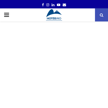
FACEBOOK
INSTAGRAM
LINKEDIN
YOUTUBE
EMAIL
PRIMARY
MENU