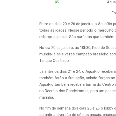
Fo
Entre os dias 20 e 26 de janeiro, o AquaRio
todas as idades. Nesse período o mergulho d
reforço especial. São surfistas que também
No dia 20 de janeiro, às 10h30, Rico de Sou
mundial e seis vezes campeão brasileiro ab
Tanque Oceânico.
Já entre os dias 21 e 24, o AquaRio receberá
também farão a flutuação, unindo forças ao t
AquaRio também recebe a turma do Centro d
no Recreio dos Bandeirantes, para um passei
marinha.
No fim de semana dos dias 25 e 26 o lobby d
garantir a diversão de sócios anuais, crianç