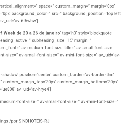
 vertical_alignment=” space=” custom_margin=” margin=’0px’
=’0px’ background_color=” src=” background_position=’top left’
av_uid=’av-6t6wbw’]
rf Week de 20 a 26 de janeiro
‘ tag=’h3′ style=’blockquote
eading_active=” subheading_size=’15’ margin=”
tom_font=” av-medium-font-size-title=” av-small-font-size-
ont-size=” av-small-font-size=” av-mini-font-size=” av_uid=’av-
o-shadow’ position=’center’ custom_border=’av-border-thin’
=” custom_margin_top=’30px’ custom_margin_bottom=’30px’
’ue808′ av_uid=’av-hrye4′]
v-medium-font-size=” av-small-font-size=” av-mini-font-size=”
pings
/
por
SINDHOTÉIS-RJ