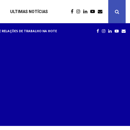
ULTIMAS NOTÍCIAS
RE RELAÇÕES DE TRABALHO NA HOTELARIA
HOTÉIS
FACEBOOK
INSTAGRAM
LINKEDIN
YOUT
EM