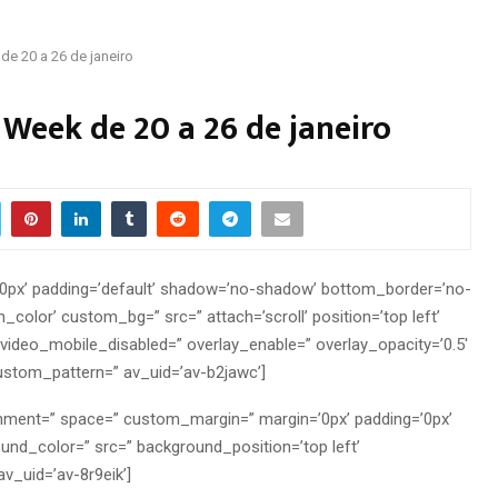
de 20 a 26 de janeiro
 Week de 20 a 26 de janeiro
00px’ padding=’default’ shadow=’no-shadow’ bottom_border=’no-
n_color’ custom_bg=” src=” attach=’scroll’ position=’top left’
′ video_mobile_disabled=” overlay_enable=” overlay_opacity=’0.5′
ustom_pattern=” av_uid=’av-b2jawc’]
lignment=” space=” custom_margin=” margin=’0px’ padding=’0px’
ound_color=” src=” background_position=’top left’
v_uid=’av-8r9eik’]