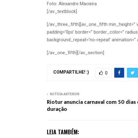
Foto: Alexandre Macieira
[/av_textblock]
[/av_three_fifth][av_one_fifth min_height=”
padding=’0px’ border=” border_color=” radius
background_repeat=’no-repeat’ animation=” 
[/av_one_fifth][/av_section]
COMPARTILHE! :)
0
NOTÍCIA ANTERIOR
Riotur anuncia carnaval com 50 dias
duração
LEIA TAMBÉM: