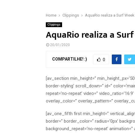
Home
Clippings
AquaRio realiza a Surf Week 
Clippings
AquaRio realiza a Surf
20/01/2020
COMPARTILHE! :)
0
[av_section min_height=” min_height_px=’5
border-styling’ scroll_down=” id=” color=’mai
repeat=’no-repeat’ video=” video_ratio=’16:9
overlay_color=” overlay_pattern=” overlay_c
[av_one_fifth first min_height=” vertical_a
border=” border_color=” radius=’0px’ backgr
background_repeat=’no-repeat’ animation=” a