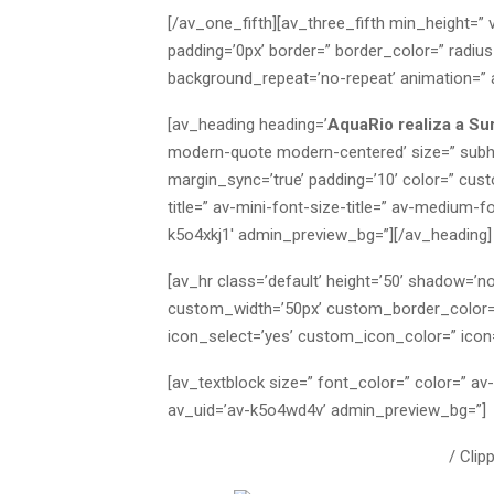
[/av_one_fifth][av_three_fifth min_height=”
padding=’0px’ border=” border_color=” radius
background_repeat=’no-repeat’ animation=” 
[av_heading heading=’
AquaRio realiza a Su
modern-quote modern-centered’ size=” subh
margin_sync=’true’ padding=’10’ color=” cus
title=” av-mini-font-size-title=” av-medium-f
k5o4xkj1′ admin_preview_bg=”][/av_heading]
[av_hr class=’default’ height=’50’ shadow=’n
custom_width=’50px’ custom_border_color
icon_select=’yes’ custom_icon_color=” icon=
[av_textblock size=” font_color=” color=” a
av_uid=’av-k5o4wd4v’ admin_preview_bg=”]
/
Clip