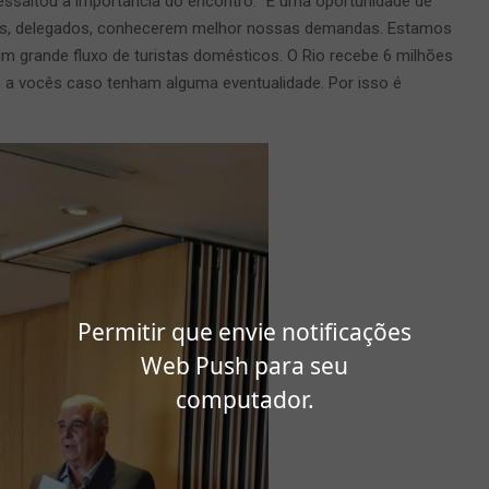
essaltou a importância do encontro. “É uma oportunidade de
cês, delegados, conhecerem melhor nossas demandas. Estamos
m grande fluxo de turistas domésticos. O Rio recebe 6 milhões
ão a vocês caso tenham alguma eventualidade. Por isso é
Permitir que envie notificações
Web Push para seu
computador.