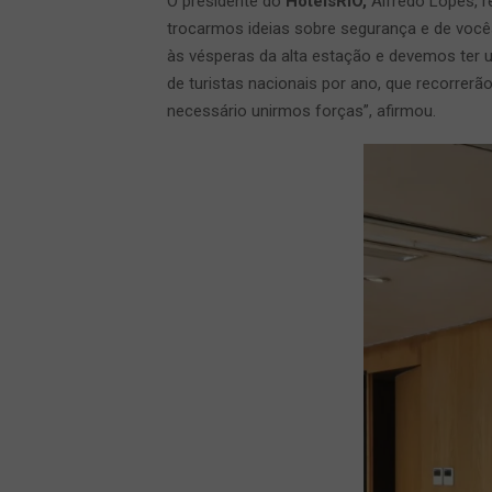
O presidente do
HotéisRIO,
Alfredo Lopes, r
trocarmos ideias sobre segurança e de vo
às vésperas da alta estação e devemos ter u
de turistas nacionais por ano, que recorrer
necessário unirmos forças”, afirmou.