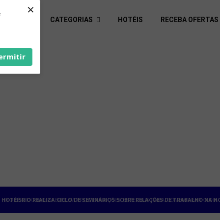
×
e
S ÚTEIS
CATEGORIAS
HOTÉIS
RECEBA OFERTAS
ermitir
HOTÉISRIO REALIZA CICLO DE SEMINÁRIOS SOBRE RELAÇÕES DE TRABALHO NA H