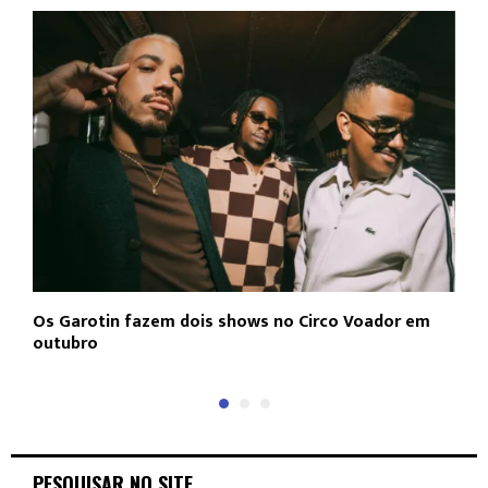
Os Garotin fazem dois shows no Circo Voador em
L
outubro
c
PESQUISAR NO SITE