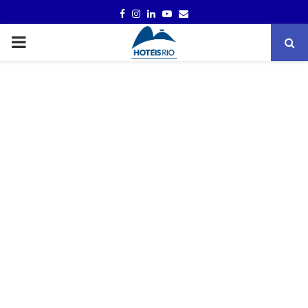
FACEBOOK
INSTAGRAM
LINKEDIN
YOUTUBE
EMAIL
PRIMARY
MENU