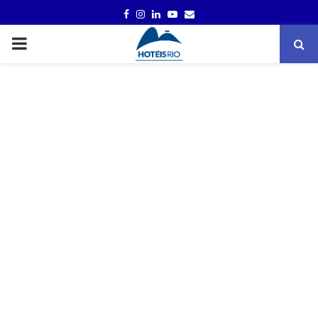
FACEBOOK
INSTAGRAM
LINKEDIN
YOUTUBE
EMAIL
PRIMARY
MENU