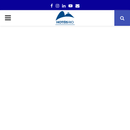
FACEBOOK
INSTAGRAM
LINKEDIN
YOUTUBE
EMAIL
PRIMARY
MENU