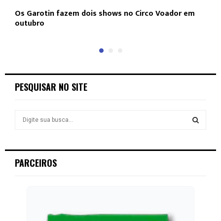
Os Garotin fazem dois shows no Circo Voador em
L
outubro
c
PESQUISAR NO SITE
S
e
a
S
r
c
E
PARCEIROS
h
f
A
o
r
R
:
C